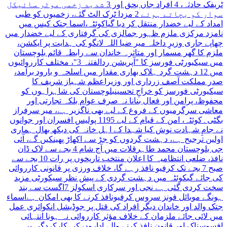
ٹریفک حادثہ، 4 افراد جاں بحق اور 3 شدید زخمی موٹر سائیکل
سوار کو بچاتے ہوئے 2 مزدا ٹرک الٹ گئے، زخمیوں کو طبی
امداد کے لیے خضدار منتقل کر دیا گیا
کوئٹہ،اسما جتک کیس میں
نامزد مرکزی ملزم ظہور جمالزی کی گرفتاری کے لیے خضدار میں
چھاپے جاری وزیرِ داخلہ میر ضیا اللہ لانگو کی ہدایت پر ایکشن،
ملزم کا گھر مسمار اور متاثرہ خاندان سے رابطہ قائم
بلوچستان
میں سیکیورٹی فورسز کا "آپریشن ردالفتنہ 3"، مختلف کارروائیوں
میں 12 دہشت گرد ہلاک بھاری مقدار میں اسلحہ و بارود برآمد،
صدر مملکت آصف زرداری اور وزیراعظم شہباز شریف کا
سیکیورٹی فورسز کو خراجِ تحسین
بلوچستان کی شاہراہوں کو
محفوظ، پرامن اور فعال بنانا نہ صرف عوام بلکہ تجارتی اور
معاشی سرگرمیوں کے فروغ کے لیے بھی ناگزیر ہے، میر سرفراز
بگٹی۔
کوئٹہ، امن کے قیام کے لیے 1195 پولیس افسران اور جوانوں
نے جامِ شہادت نوش کیا شہدا کے اہل خانہ کی دیکھ بھال ہماری
اولین ترجیح ہے، دہشت گردوں کو جڑ سے اکھاڑ پھینکیں گے، آئی
جی بلوچستان محمد طاہر
قلات میں آج شام 4 بجے سے لاک ڈان
نافذ، ضلعی انتظامیہ کا اعلان منتخب تاریخوں پر رات 10 بجے سے
صبح 7 بجے تک کرفیو نافذ رہے گا، خلاف ورزی پر قانونی کارروائی
کی جائے گی
کوئٹہ میں دہشت گردی کے پیش نظر سیکورٹی مزید
سخت کردی گئی ہے نجی اور سرکاری اسکولز 7اگست سے بند
ہونگے موبائل فونز سروس کرفیونافذ کرنے کا بھی امکان ہے
اسماء
جتک والد اور خاندان دیگر افراد کی قتل پر جوڈیشل انکوائری عمل
میں لائی جائے ملزمان کے خلاف مؤثر کارروائی نہ ہونا انتہائی
افسوسناک اور قانون نافذ کرنے والے اداروں کی کارکردگی پر