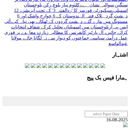
سنگین سوالیہ نشان ہے،،کلثوم نیاز بلوچ رکن بلوچستان
اسمبلی
،سیکیورٹی فورسز کا 'ردالفتنہ 3' کے تحت آپریشن، 12
دہشت گرد ہلاک فتنہ الہندوستان کے 6 خوارج واشک اور 6
مستونگ میں مارے گئے، دہشت گردوں کے ٹھکانے بھی تباہ کیے،آئی
ایس پی آر
بلوچستان میں اسمبلیاں تحلیل کرکے شفاف انتخابات
کرائے جائیں، آل پارٹیز کانفرنس کا مطالبہ زیارت معاہدے پر فوری
عمل درآمد، سیاسی جماعتوں کو دیوار سے نہ لگایا جائے، مولانا
عبدالواسع
اشتہار
ہمارا فیس بک پیج
16-08-2025