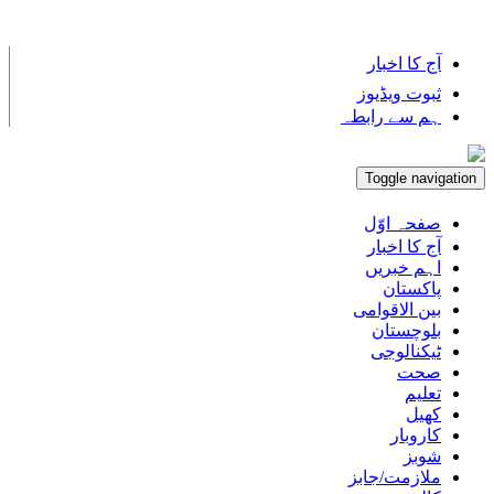
AUGUST
08,
SATURDAY,
2026
آج کا اخبار
ثبوت ویڈیوز
ہم سے رابطہ
Toggle navigation
صفحہ اوّل
آج کا اخبار
اہم خبریں
پاکستان
بین الاقوامی
بلوچستان
ٹیکنالوجی
صحت
تعلیم
کھیل
کاروبار
شوبز
ملازمت/جابز