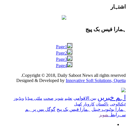
اشتہار
ہمارا فیس بک پیج
Page1
Page2
Page3
Page4
Copyright © 2018, Daily Saboot News all rights reserved.
Designed & Developed by
Innovative Soft Solutions, Quetta
اہم خبریں
بین الاقوامی
شوبز
صحت
ملٹی میڈیا
ویڈیوز
تعلیم
ٹیکنالوجی
پاکستان
کاروبار
کھیل
ہمارا یوٹیوب چینل
ہمارا فیس بک پیج
گوگل پس پر ہم
سےرابطہ
شوبز