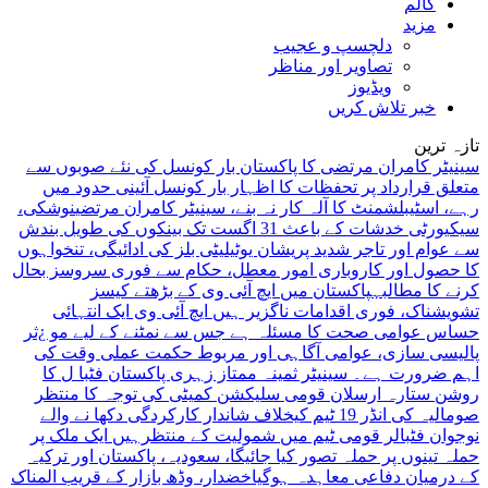
کالم
مزید
دلچسپ و عجیب
تصاویر اور مناظر
ویڈیوز
خبر تلاش کریں
تازہ ترین
سینیٹر کامران مرتضی کا پاکستان بار کونسل کی نئے صوبوں سے
متعلق قرارداد پر تحفظات کا اظہار بار کونسل آئینی حدود میں
رہے، اسٹیبلشمنٹ کا آلہ کار نہ بنے، سینیٹر کامران مرتضی
نوشکی،
سیکیورٹی خدشات کے باعث 31 اگست تک بینکوں کی طویل بندش
سے عوام اور تاجر شدید پریشان یوٹیلیٹی بلز کی ادائیگی، تنخواہوں
کا حصول اور کاروباری امور معطل، حکام سے فوری سروسز بحال
کرنے کا مطالبہ
پاکستان میں ایچ آئی وی کے بڑھتے کیسز
تشویشناک، فوری اقدامات ناگزیر ہیں ایچ آئی وی ایک انتہائی
حساس عوامی صحت کا مسئلہ ہے جس سے نمٹنے کے لیے مو ¿ثر
پالیسی سازی، عوامی آگاہی اور مربوط حکمت عملی وقت کی
اہم ضرورت ہے۔ سینیٹر ثمینہ ممتاز زہری
پاکستان فٹبا ل کا
روشن ستارہ ارسلان قومی سلیکشن کمیٹی کی توجہ کا منتظر
صومالیہ کی انڈر 19 ٹیم کیخلاف شاندار کارکردگی دکھا نے والے
نوجوان فٹبالر قومی ٹیم میں شمولیت کے منتظرہیں
ایک ملک پر
حملہ تینوں پر حملہ تصور کیا جائیگا، سعودیہ، پاکستان اور ترکیہ
کے درمیان دفاعی معاہدہ ہوگیا
خضدار، وڈھ بازار کے قریب المناک