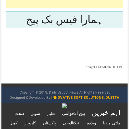
ہمارا فیس بک پیج
IzgnLIHkEaAEoRcEIxEOBD==
Copyright © 2018, Daily Saboot News All Rights Reserved.
Designed & Developed By
INNOVATIVE SOFT SOLUTIONS, QUETTA
اہم خبریں
بین الاقوامی
شوبز
صحت
تعلیم
ملٹی میڈیا
ویڈیوز
ٹیکنالوجی
پاکستان
کاروبار
کھیل