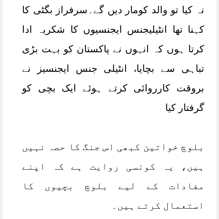
نہ کیا تو والد کومار دیں گے۔سرفراز بگٹی کا
کہنا تھا انٹیلیجنس ایجنسیوں کا شکریہ ادا
کرتا ہوں کہ انہوں نے پاکستان کو بہت بڑی
تباہی سے بچایا، انٹیلی جنس ایجنسیز نے
بروقت کارروائی کرتے ہوئے ایک بچی کو
گرفتار کیا
بلوچ خواتین کبھی اس جنگ کا حصہ نہیں
ہیں، یہ کونسی روایت ہے کہ اپنے
مفادات کے لیے بلوچ بچیوں کا
استعمال کرتے ہیں۔