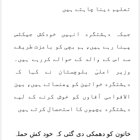
تعلیم دینا چاہتے ہیں
جبکہ دہشتگرد انہیں خودکش جیکٹس
پہنا رہے ہیں، ہم بچی کو باعزت طریقے
سے اس کے والد کے حوالے کررہے ہیں۔
وزیر اعلیٰ بلوچستان نے کہا کہ
دہشتگرد خواتین کو پھنساتے ہیں، بین
الاقوامی آقاوں کو خوش کرنے کے لیے
دہشتگرد بچیوں کا استحصال کرتے ہیں
خاتون کو دھمکی دی گئی کہ خود کش حملہ