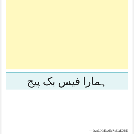
ہمارا فیس بک پیج
IzgnLIHkEaAEoRcEIxEOBD==