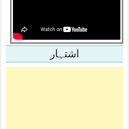
اشتہار