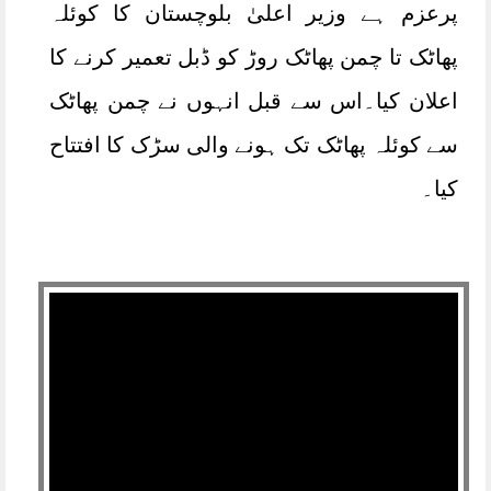
پرعزم ہے وزیر اعلیٰ بلوچستان کا کوئلہ
پھاٹک تا چمن پھاٹک روڑ کو ڈبل تعمیر کرنے کا
اعلان کیا۔اس سے قبل انہوں نے چمن پھاٹک
سے کوئلہ پھاٹک تک ہونے والی سڑک کا افتتاح
کیا۔