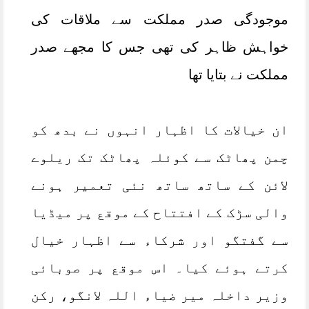
مؤثر کارروائی نہ ہونا انتہائی افسوسناک اور قانون نافذ
موجودگی صدر مملکت سے ملاقات کی
کرنے والے اداروں کی کارکردگی پر سنگین سوالیہ نشان
ہے،،کلثوم نیاز بلوچ رکن بلوچستان اسمبلی
خواہش ظاہر کی تھی جس کا مجھے صدر
،سیکیورٹی فورسز کا 'ردالفتنہ 3' کے تحت آپریشن، 12
دہشت گرد ہلاک فتنہ الہندوستان کے 6 خوارج واشک
مملکت نے بتایا تھا
اور 6 مستونگ میں مارے گئے، دہشت گردوں کے ٹھکانے
بھی تباہ کیے،آئی ایس پی آر
بلوچستان میں اسمبلیاں تحلیل کرکے شفاف انتخابات
کرائے جائیں، آل پارٹیز کانفرنس کا مطالبہ زیارت معاہدے
ان خیالات کا اظہار انہوں نے بدھ کو
پر فوری عمل درآمد، سیاسی جماعتوں کو دیوار سے نہ
لگایا جائے، مولانا عبدالواسع
چمن پھاٹک سے کوئلہ پھاٹک تک ریلوے
لائن کے ساتھ ساتھ نئی تعمیر ہونے
والی سڑک کے افتتاح کے موقع پر میڈیا
سے گفتگو اور شرکاء سے اظہار خیال
کرتے ہوئے کیا۔ اس موقع پر صوبائی
وزیر داخلہ میر ضیاء اللہ لانگو، رکن