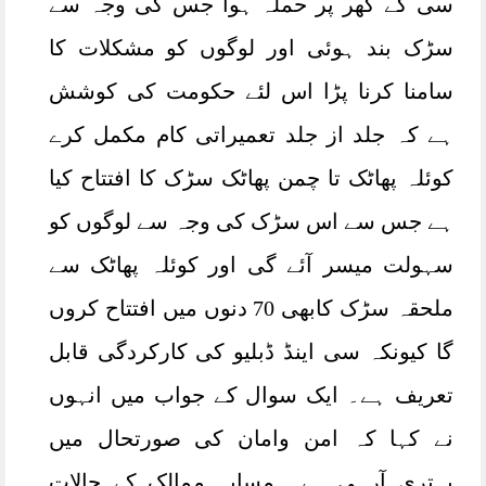
سی کے گھر پر حملہ ہوا جس کی وجہ سے
سڑک بند ہوئی اور لوگوں کو مشکلات کا
سامنا کرنا پڑا اس لئے حکومت کی کوشش
ہے کہ جلد از جلد تعمیراتی کام مکمل کرے
کوئلہ پھاٹک تا چمن پھاٹک سڑک کا افتتاح کیا
ہے جس سے اس سڑک کی وجہ سے لوگوں کو
سہولت میسر آئے گی اور کوئلہ پھاٹک سے
ملحقہ سڑک کابھی 70 دنوں میں افتتاح کروں
گا کیونکہ سی اینڈ ڈبلیو کی کارکردگی قابل
تعریف ہے۔ ایک سوال کے جواب میں انہوں
نے کہا کہ امن وامان کی صورتحال میں
بہتری آرہی ہے ہمسایہ ممالک کے حالات