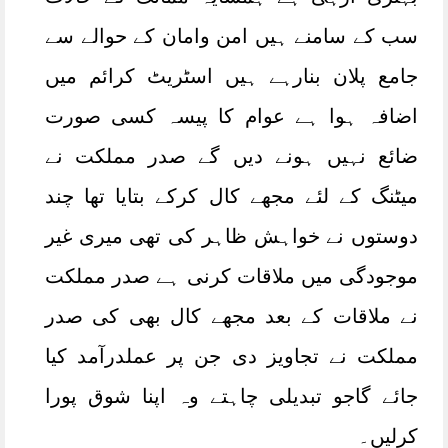
سب کے سامنے ہیں امن وامان کے حوالے سے
جامع پلان بنارہے ہیں اسٹریٹ کرائم میں
اضافہ ہوا ہے عوام کا پیسہ کسی صورت
ضائع نہیں ہونے دیں گے صدر مملکت نے
میٹنگ کے لئے مجھے کال کرکے بتایا تھا چند
دوستوں نے خواہش ظاہر کی تھی میری غیر
موجودگی میں ملاقات کرنی ہے صدر مملکت
نے ملاقات کے بعد مجھے کال بھی کی صدر
مملکت نے تجاویز دی جن پر عملدرآمد کیا
جائے گاجو تبدیلی چاہتے وہ اپنا شوق پورا
کرلیں۔