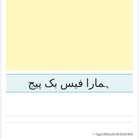
ہمارا فیس بک پیج
IzgnLIHkEaAEoRcEIxEOBD==