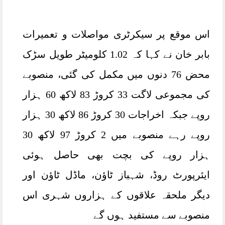
اس موقع پر سیکرٹری مواصلات و تعمیرات
بابر خان نے کہا کہ 1.02 کلومیٹر طویل سڑک
محض 76 دنوں میں مکمل کی گئی، منصوبے
کی مجموعی لاگت 33 کروڑ 83 لاکھ 60 ہزار
روپے جبکہ اخراجات 30 کروڑ 86 لاکھ 30 ہزار
روپے رہے منصوبے میں 2 کروڑ 97 لاکھ 30
ہزار روپے کی بچت بھی حاصل ہوئی
ایئرپورٹ روڈ، شہباز ٹاؤن، ماڈل ٹاؤن اور
دیگر ملحقہ علاقوں کے ہزاروں شہری اس
منصوبے سے مستفید ہوں گے