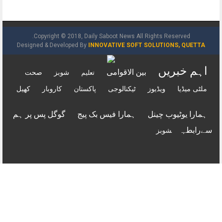
Copyright © 2018, Daily Saboot News All Rights Reserved.
Designed & Developed By
INNOVATIVE SOFT SOLUTIONS, QUETTA
اہم خبریں
بین الاقوامی
شوبز
صحت
تعلیم
ملٹی میڈیا
ویڈیوز
ٹیکنالوجی
پاکستان
کاروبار
کھیل
ہمارا یوٹیوب چینل
ہمارا فیس بک پیج
گوگل پس پر ہم
سےرابطہ
شوبز