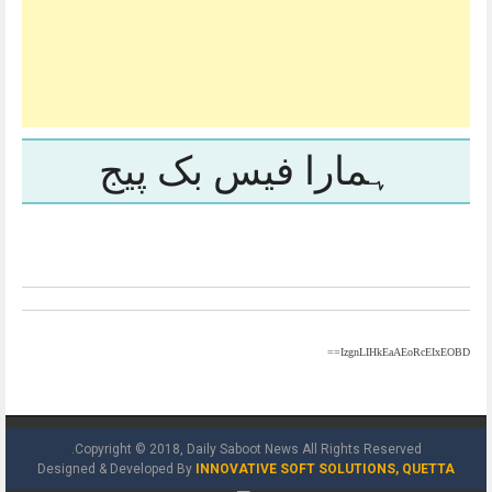
ہمارا فیس بک پیج
IzgnLIHkEaAEoRcEIxEOBD==
Copyright © 2018, Daily Saboot News All Rights Reserved.
Designed & Developed By
INNOVATIVE SOFT SOLUTIONS, QUETTA