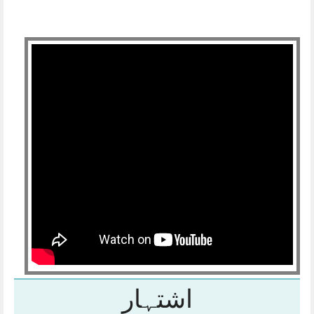
اشتہار