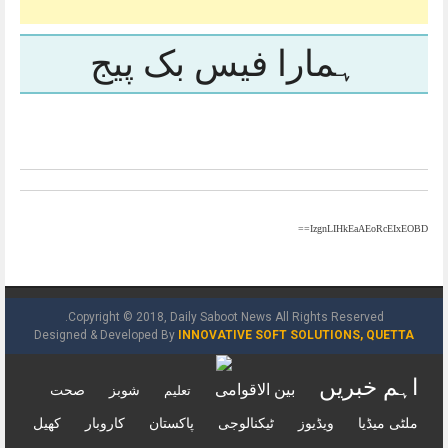
ہمارا فیس بک پیج
IzgnLIHkEaAEoRcEIxEOBD==
Copyright © 2018, Daily Saboot News All Rights Reserved.
Designed & Developed By
INNOVATIVE SOFT SOLUTIONS, QUETTA
اہم خبریں
بین الاقوامی
شوبز
صحت
تعلیم
ملٹی میڈیا
ویڈیوز
ٹیکنالوجی
پاکستان
کاروبار
کھیل